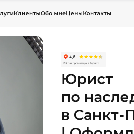
луги
Клиенты
Обо мне
Цены
Контакты
Юрист
по насле
в Санкт-
| Оформл