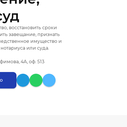
суд
во, восстановить сроки
ить завещание, признать
следственное имущество и
нотариуса или суда.
Ефимова, 4А, оф. 513
ию