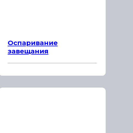
Оспаривание
завещания