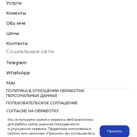
Услуги
Клиенты
Обо мне
Цены
Контакты
Социальные сети
Telegram
WhatsApp
Max
ПОЛИТИКА В ОТНОШЕНИИ ОБРАБОТКИ
ПЕРСОНАЛЬНЫХ ДАННЫХ
ПОЛЬЗОВАТЕЛЬСКОЕ СОГЛАШЕНИЕ
СОГЛАСИЕ НА ОБРАБОТКУ
ПЕРСОНАЛЬНЫХ ДАННЫХ
Мы используем cookie и сервисы веб-аналитики
Вся информация на сайте несёт справочный характер и не является
для работы сайта, анализа посещаемости
публичной офертой, определяемой положениями ст. 437 ГК РФ.
и улучшения сервиса. Продолжая пользоваться
WhatsApp — мессенджер компании Meta Platforms Inc., признанной
Принять
сайтом или нажимая «Принять», вы соглашаетесь
экстремистской организацией и запрещённой в РФ. Указание