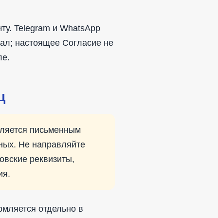
ту. Telegram и WhatsApp
ал; настоящее Согласие не
ле.
ц
вляется письменным
ных. Не направляйте
овские реквизиты,
ия.
рмляется отдельно в