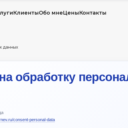
луги
Клиенты
Обо мне
Цены
Контакты
х данных
 на обработку персон
да
urnev.ru/consent-personal-data