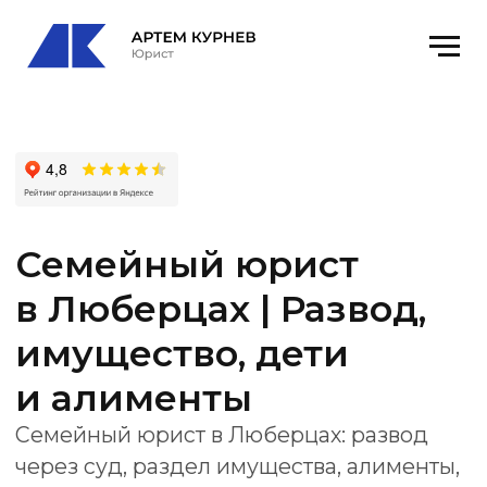
Семейный юрист
в Люберцах | Развод,
имущество, дети
и алименты
Семейный юрист в Люберцах: развод
через суд, раздел имущества, алименты,
дети, порядок общения, место
жительства ребенка и соглашения.
Офис
: Люберцы, ул. Кирова, 9к1, оф. 78
email
: kurnevartem@ya.ru
Получить консультацию