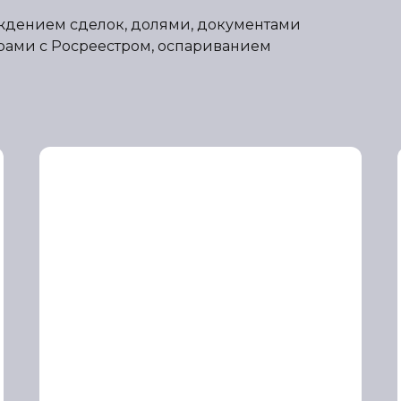
ждением сделок, долями, документами
орами с Росреестром, оспариванием