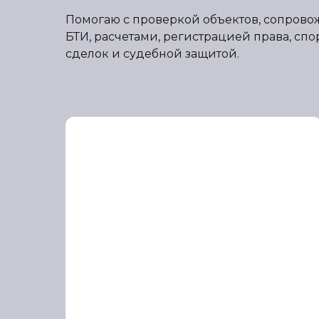
Помогаю с проверкой объектов, сопрово
БТИ, расчетами, регистрацией права, сп
сделок и судебной защитой.