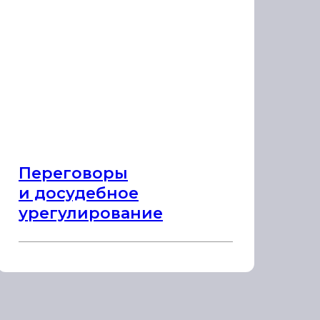
Переговоры
и досудебное
урегулирование