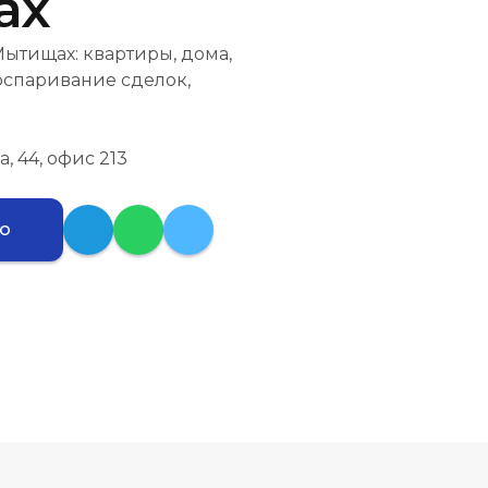
ах
ытищах: квартиры, дома,
 оспаривание сделок,
, 44, офис 213
ию