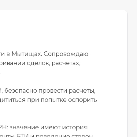
ти в Мытищах. Сопровождаю
ивании сделок, расчетах,
.
, безопасно провести расчеты,
щититься при попытке оспорить
Н: значение имеют история
менты БТИ и поведение сторон