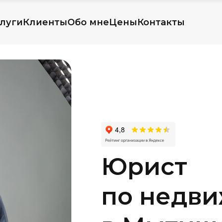
луги
Клиенты
Обо мне
Цены
Контакты
Юрист
по недв