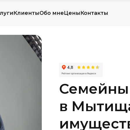
луги
Клиенты
Обо мне
Цены
Контакты
Семейны
в Мытища
имуществ