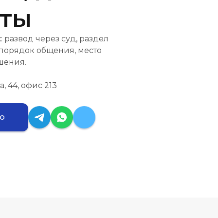
нты
развод через суд, раздел
 порядок общения, место
шения.
, 44, офис 213
ию