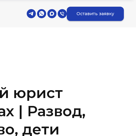
Оставить заявку
й юрист
х | Развод,
о, дети