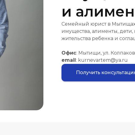
и алиме
Семейный юрист в Мытищах: 
имущества, алименты, дети,
жительства ребенка и согла
Офис
: Мытищи, ул. Колпакова
email
: kurnevartem@ya.ru
Получить консультац