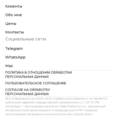
Клиенты
Обо мне
Цены
Контакты
Социальные сети
Telegram
WhatsApp
Max
ПОЛИТИКА В ОТНОШЕНИИ ОБРАБОТКИ
ПЕРСОНАЛЬНЫХ ДАННЫХ
ПОЛЬЗОВАТЕЛЬСКОЕ СОГЛАШЕНИЕ
СОГЛАСИЕ НА ОБРАБОТКУ
ПЕРСОНАЛЬНЫХ ДАННЫХ
Вся информация на сайте несёт справочный характер и не является
публичной офертой, определяемой положениями ст. 437 ГК РФ.
WhatsApp — мессенджер компании Meta Platforms Inc., признанной
экстремистской организацией и запрещённой в РФ. Указание
мессенджера приведено исключительно как способ связи.