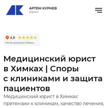
Медицинский юрист
в Химках | Споры
с клиниками и защита
пациентов
Медицинский юрист в Химках:
претензии к клиникам, качество лечения,
вред здоровью, документы, экспертизы,
Росздравнадзор и суд.
Офис
: Химки, Ленинградская улица, с25,
17 этаж, оф. 172
email
: kurnevartem@ya.ru