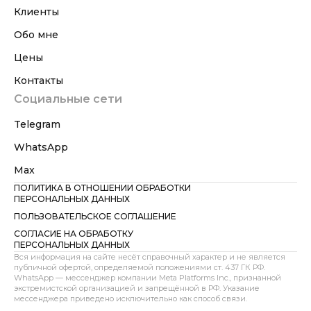
Клиенты
Обо мне
Цены
Контакты
Социальные сети
Telegram
WhatsApp
Max
ПОЛИТИКА В ОТНОШЕНИИ ОБРАБОТКИ
ПЕРСОНАЛЬНЫХ ДАННЫХ
ПОЛЬЗОВАТЕЛЬСКОЕ СОГЛАШЕНИЕ
СОГЛАСИЕ НА ОБРАБОТКУ
ПЕРСОНАЛЬНЫХ ДАННЫХ
Вся информация на сайте несёт справочный характер и не является
публичной офертой, определяемой положениями ст. 437 ГК РФ.
WhatsApp — мессенджер компании Meta Platforms Inc., признанной
экстремистской организацией и запрещённой в РФ. Указание
мессенджера приведено исключительно как способ связи.