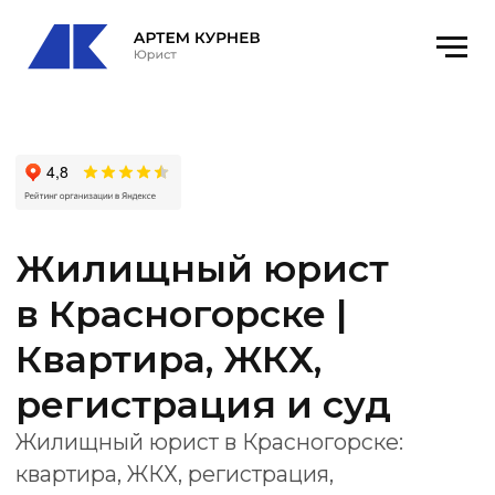
Жилищный юрист
в Красногорске |
Квартира, ЖКХ,
регистрация и суд
Жилищный юрист в Красногорске:
квартира, ЖКХ, регистрация,
пользование жильем, выселение,
управляющая компания и суд.
Офис
: Красногорск, Октябрьская ул., 13,
оф. 46
email
: kurnevartem@ya.ru