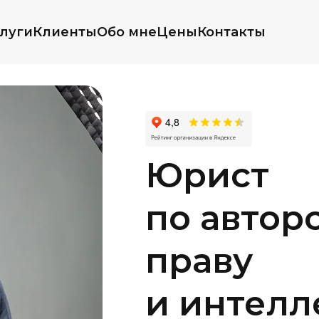
луги
Клиенты
Обо мне
Цены
Контакты
Юрист
по автор
праву
и интелл