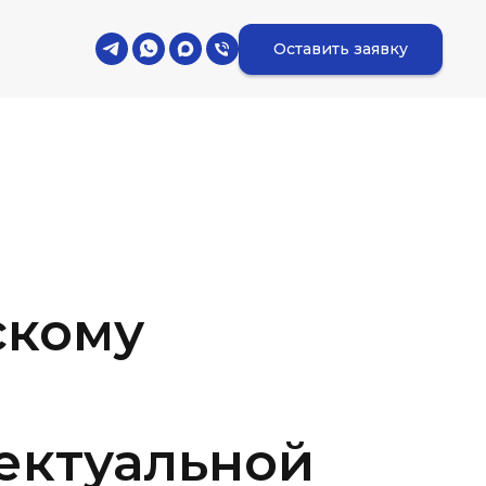
Оставить заявку
скому
ектуальной