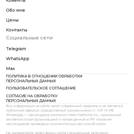
Клиенты
Обо мне
Цены
Контакты
Социальные сети
Telegram
WhatsApp
Max
ПОЛИТИКА В ОТНОШЕНИИ ОБРАБОТКИ
ПЕРСОНАЛЬНЫХ ДАННЫХ
ПОЛЬЗОВАТЕЛЬСКОЕ СОГЛАШЕНИЕ
СОГЛАСИЕ НА ОБРАБОТКУ
ПЕРСОНАЛЬНЫХ ДАННЫХ
Вся информация на сайте несёт справочный характер и не является
публичной офертой, определяемой положениями ст. 437 ГК РФ.
WhatsApp — мессенджер компании Meta Platforms Inc., признанной
экстремистской организацией и запрещённой в РФ. Указание
мессенджера приведено исключительно как способ связи.
Не направляйте через форму сайта специальные категории