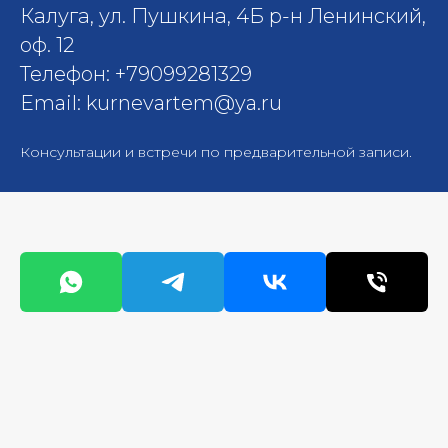
Калуга, ул. Пушкина, 4Б р-н Ленинский,
оф. 12
Телефон: +79099281329
Email: kurnevartem@ya.ru
Консультации и встречи по предварительной записи.