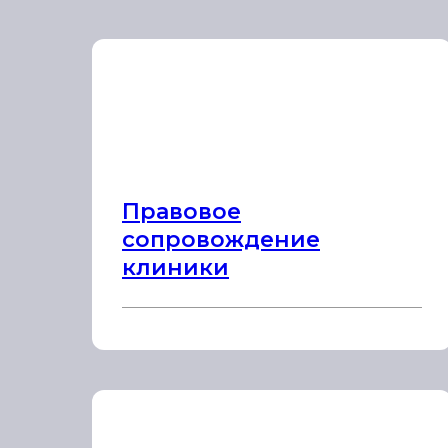
Правовое
сопровождение
клиники