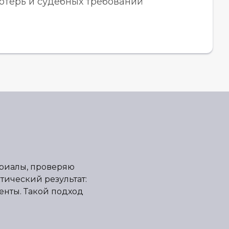
отерь и судебных требований
ериалы, проверяю
тический результат:
енты. Такой подход