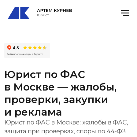
Юрист по ФАС
в Москве — жалобы,
проверки, закупки
и реклама
Юрист по ФАС в Москве: жалобы в ФАС,
защита при проверках, споры по 44-ФЗ
и 223-ФЗ, реклама, недобросовестная
конкуренция, обжалование решений.
Офис
: Москва Ленинский проспект, 111к1
оф. 520
email
: kurnevartem@ya.ru