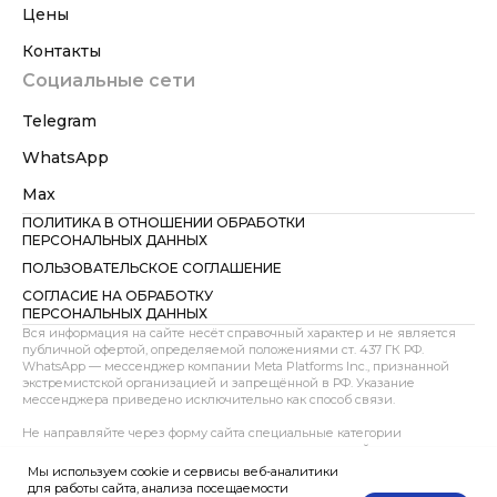
Цены
Контакты
Социальные сети
Telegram
WhatsApp
Max
ПОЛИТИКА В ОТНОШЕНИИ ОБРАБОТКИ
ПЕРСОНАЛЬНЫХ ДАННЫХ
ПОЛЬЗОВАТЕЛЬСКОЕ СОГЛАШЕНИЕ
СОГЛАСИЕ НА ОБРАБОТКУ
ПЕРСОНАЛЬНЫХ ДАННЫХ
Вся информация на сайте несёт справочный характер и не является
публичной офертой, определяемой положениями ст. 437 ГК РФ.
WhatsApp — мессенджер компании Meta Platforms Inc., признанной
экстремистской организацией и запрещённой в РФ. Указание
мессенджера приведено исключительно как способ связи.
Не направляйте через форму сайта специальные категории
персональных данных, сведения о здоровье, интимной жизни,
несовершеннолетних, документах, содержащих тайну, до
Мы используем cookie и сервисы веб-аналитики
предварительного согласования способа передачи. При направлении
для работы сайта, анализа посещаемости