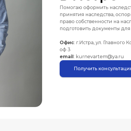
Помогаю оформить наследст
принятия наследства, оспор
право собственности на на
подготовить документы для 
Офис
: г.Истра, ул. Главного 
оф 3
email
: kurnevartem@ya.ru
Получить консультац