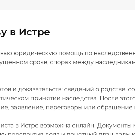
у в Истре
зываю юридическую помощь по наследствен
ущенном сроке, спорах между наследникам
тов и доказательств: сведений о родстве, с
фактическом принятии наследства. После эт
е, заявление, переговоры или обращение в
иста в Истре возможна онлайн. Документы 
нку перспектив дела и понятный план даль