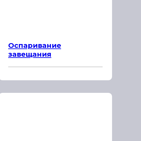
Оспаривание
завещания