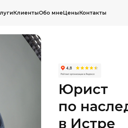
луги
Клиенты
Обо мне
Цены
Контакты
Юрист
по насле
в Истре