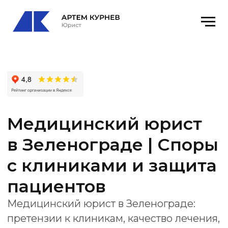
Медицинский юрист
в Зеленограде | Споры
с клиниками и защита
пациентов
Медицинский юрист в Зеленограде:
претензии к клиникам, качество лечения,
вред здоровью, документы, экспертизы,
Росздравнадзор и суд.
Офис
: Зеленоград, к1651, офис 32
email
: kurnevartem@ya.ru
Получить консультацию