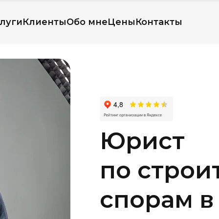
луги
Клиенты
Обо мне
Цены
Контакты
Юрист
по строи
спорам в 