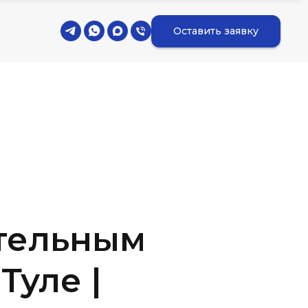
Оставить заявку
тельным
Туле |