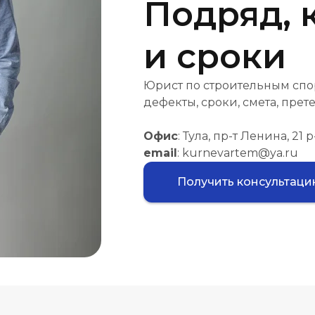
Подряд, 
и сроки
Юрист по строительным спор
дефекты, сроки, смета, прете
Офис
: Тула, пр-т Ленина, 21
email
: kurnevartem@ya.ru
Получить консультац