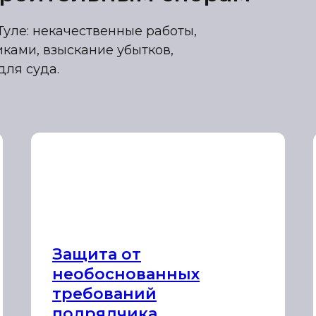
уле: некачественные работы,
ками, взыскание убытков,
для суда.
Защита от
необоснованных
требований
подрядчика