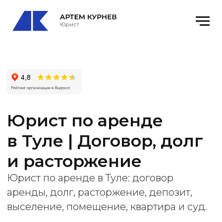
Юрист по аренде
в Туле | Договор, долг
и расторжение
Юрист по аренде в Туле: договор
аренды, долг, расторжение, депозит,
выселение, помещение, квартира и суд.
Офис
: Тула, пр-т Ленина, 21 р-н
Центральный, оф. 12
email
: kurnevartem@ya.ru
Получить консультацию