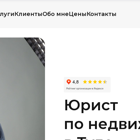
луги
Клиенты
Обо мне
Цены
Контакты
Юрист
по недв