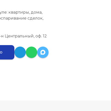
ле: квартиры, дома,
 оспаривание сделок,
 р-н Центральный, оф. 12
ию