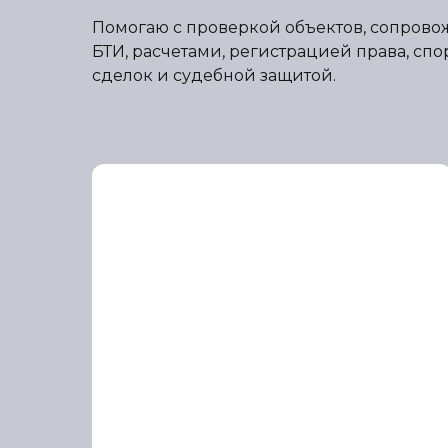
Помогаю с проверкой объектов, сопрово
БТИ, расчетами, регистрацией права, сп
сделок и судебной защитой.