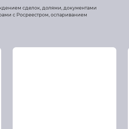
ждением сделок, долями, документами
орами с Росреестром, оспариванием