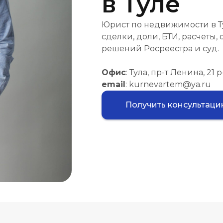
в Туле
Юрист по недвижимости в Ту
сделки, доли, БТИ, расчеты,
решений Росреестра и суд.
Офис
: Тула, пр-т Ленина, 21
email
: kurnevartem@ya.ru
Получить консультац