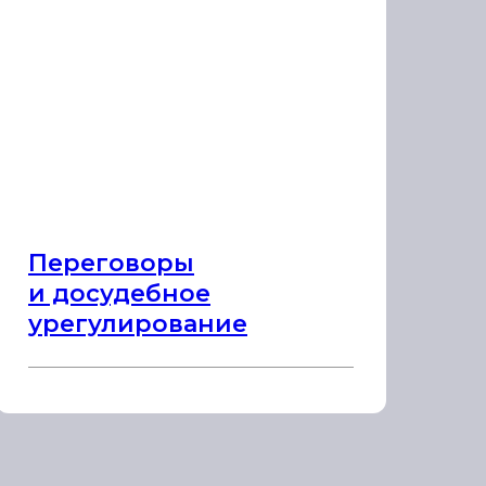
Переговоры
и досудебное
урегулирование