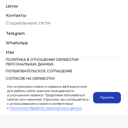
Цены
Контакты
Социальные сети
Telegram
WhatsApp
Max
ПОЛИТИКА В ОТНОШЕНИИ ОБРАБОТКИ
ПЕРСОНАЛЬНЫХ ДАННЫХ
ПОЛЬЗОВАТЕЛЬСКОЕ СОГЛАШЕНИЕ
СОГЛАСИЕ НА ОБРАБОТКУ
ПЕРСОНАЛЬНЫХ ДАННЫХ
Мы используем cookie и сервисы веб-аналитики
Вся информация на сайте несёт справочный характер и не является
для работы сайта, анализа посещаемости
публичной офертой, определяемой положениями ст. 437 ГК РФ.
и улучшения сервиса. Продолжая пользоваться
WhatsApp — мессенджер компании Meta Platforms Inc., признанной
Принять
сайтом или нажимая «Принять», вы соглашаетесь
экстремистской организацией и запрещённой в РФ. Указание
с использованием cookie в соответствии
мессенджера приведено исключительно как способ связи.
с
Политикой обработки персональных данных
Не направляйте через форму сайта специальные категории
персональных данных, сведения о здоровье, интимной жизни,
несовершеннолетних, документах, содержащих тайну, до
предварительного согласования способа передачи. При направлении