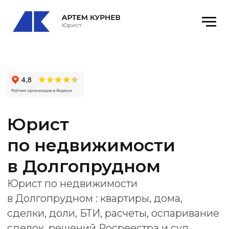
Юрист
по недвижимости
в Долгопрудном
Юрист по недвижимости
в Долгопрудном : квартиры, дома,
сделки, доли, БТИ, расчеты, оспаривание
сделок, решений Росреестра и суд.
Офис
: Долгопрудный, Парковая ул., 48,
офис 4
email
: kurnevartem@ya.ru
Получить консультацию