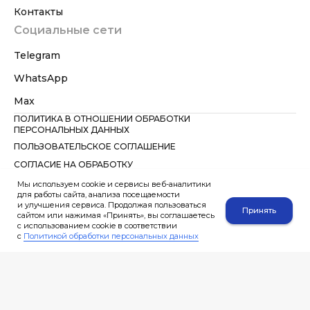
Контакты
Социальные сети
Telegram
WhatsApp
Max
ПОЛИТИКА В ОТНОШЕНИИ ОБРАБОТКИ
ПЕРСОНАЛЬНЫХ ДАННЫХ
ПОЛЬЗОВАТЕЛЬСКОЕ СОГЛАШЕНИЕ
СОГЛАСИЕ НА ОБРАБОТКУ
ПЕРСОНАЛЬНЫХ ДАННЫХ
Мы используем cookie и сервисы веб-аналитики
Вся информация на сайте несёт справочный характер и не является
для работы сайта, анализа посещаемости
публичной офертой, определяемой положениями ст. 437 ГК РФ.
и улучшения сервиса. Продолжая пользоваться
WhatsApp — мессенджер компании Meta Platforms Inc., признанной
Принять
сайтом или нажимая «Принять», вы соглашаетесь
экстремистской организацией и запрещённой в РФ. Указание
с использованием cookie в соответствии
мессенджера приведено исключительно как способ связи.
с
Политикой обработки персональных данных
Не направляйте через форму сайта специальные категории
персональных данных, сведения о здоровье, интимной жизни,
несовершеннолетних, документах, содержащих тайну, до
предварительного согласования способа передачи. При направлении
таких документов через e-mail или мессенджер пользователь
подтверждает, что действует добровольно и дает согласие на их