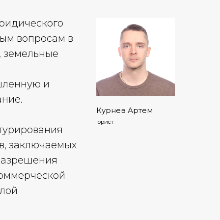
юридического
ым вопросам в
, земельные
шленную и
ание.
Курнев Артем
юрист
ктурирования
в, заключаемых
 разрешения
коммерческой
илой