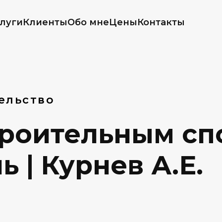
луги
Клиенты
Обо мне
Цены
Контакты
ельство
троительным сп
 | Курнев А.Е.