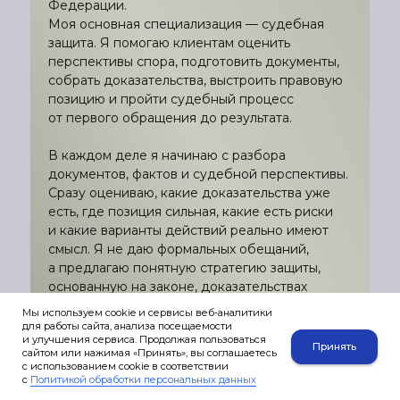
Федерации.
Моя основная специализация — судебная
защита. Я помогаю клиентам оценить
перспективы спора, подготовить документы,
собрать доказательства, выстроить правовую
позицию и пройти судебный процесс
от первого обращения до результата.
В каждом деле я начинаю с разбора
документов, фактов и судебной перспективы.
Сразу оцениваю, какие доказательства уже
есть, где позиция сильная, какие есть риски
и какие варианты действий реально имеют
смысл. Я не даю формальных обещаний,
а предлагаю понятную стратегию защиты,
основанную на законе, доказательствах
и обстоятельствах конкретного дела.
Мы используем cookie и сервисы веб-аналитики
для работы сайта, анализа посещаемости
Онлайн консультация
и улучшения сервиса. Продолжая пользоваться
Принять
сайтом или нажимая «Принять», вы соглашаетесь
с использованием cookie в соответствии
с
Политикой обработки персональных данных