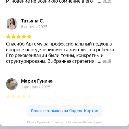
Юрист Курнев А. Е. на карте Москвы — Яндекс Карты