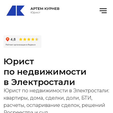
Юрист
по недвижимости
в Электростали
Юрист по недвижимости в Электростали:
квартиры, дома, сделки, доли, БТИ,
расчеты, оспаривание сделок, решений
Росреестра и суд.
Офис
: Электросталь, Пионерская улица,
29А. оф. 8
email
: kurnevartem@ya.ru
Получить консультацию