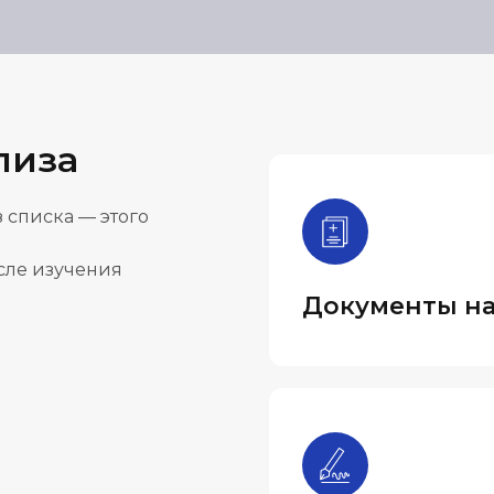
лиза
 списка — этого
осле изучения
Документы на