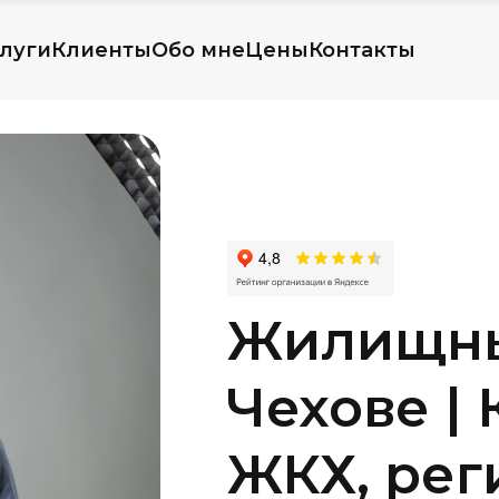
луги
Клиенты
Обо мне
Цены
Контакты
Жилищны
Чехове | 
ЖКХ, рег