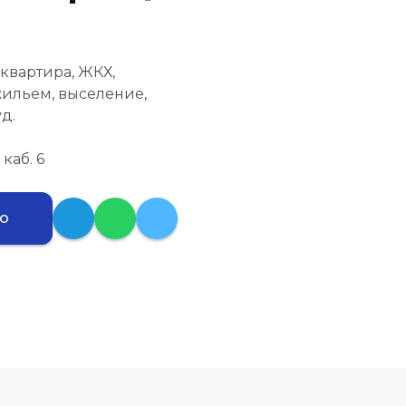
квартира, ЖКХ,
жильем, выселение,
д.
 каб. 6
ию