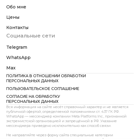
Обо мне
Цены
Контакты
Социальные сети
Telegram
WhatsApp
Max
ПОЛИТИКА В ОТНОШЕНИИ ОБРАБОТКИ
ПЕРСОНАЛЬНЫХ ДАННЫХ
ПОЛЬЗОВАТЕЛЬСКОЕ СОГЛАШЕНИЕ
СОГЛАСИЕ НА ОБРАБОТКУ
ПЕРСОНАЛЬНЫХ ДАННЫХ
Вся информация на сайте несёт справочный характер и не является
публичной офертой, определяемой положениями ст. 437 ГК РФ.
WhatsApp — мессенджер компании Meta Platforms Inc., признанной
экстремистской организацией и запрещённой в РФ. Указание
мессенджера приведено исключительно как способ связи.
Не направляйте через форму сайта специальные категории
персональных данных, сведения о здоровье, интимной жизни,