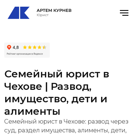
Семейный юрист в
Чехове | Развод,
имущество, дети и
алименты
Семейный юрист в Чехове: развод через
суд, раздел имущества, алименты, дети,
порядок общения, место жительства
ребенка и соглашения.
Офис
: Чехов, ул. Чехова, 79к1, каб. 6
email
: kurnevartem@ya.ru
Получить консультацию