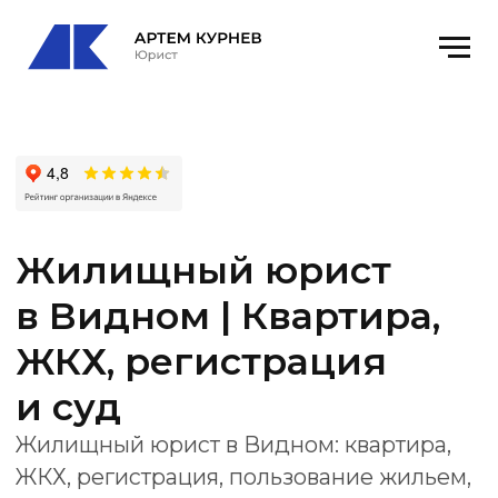
Жилищный юрист
в Видном | Квартира,
ЖКХ, регистрация
и суд
Жилищный юрист в Видном: квартира,
ЖКХ, регистрация, пользование жильем,
выселение, управляющая компания и
суд.
Офис
: Видное, Битцевский пр., 3, оф. 12
email
: kurnevartem@ya.ru
Получить консультацию