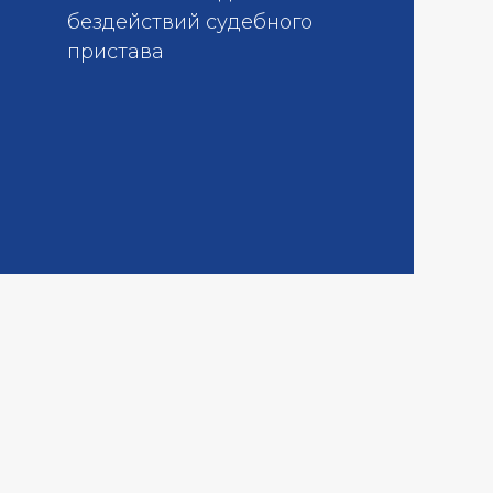
бездействий судебного
пристава