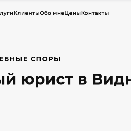
луги
Клиенты
Обо мне
Цены
Контакты
ДЕБНЫЕ СПОРЫ
й юрист в Видн