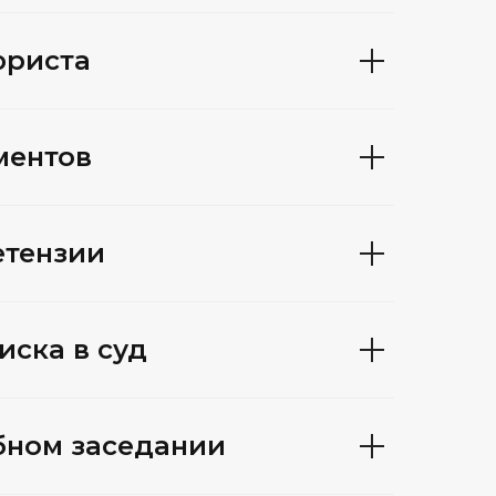
юриста
ментов
етензии
иска в суд
бном заседании