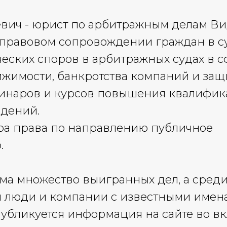
вич - юрист по арбитражным делам Ви
правовом сопровождении граждан в су
ских споров в арбитражных судах в с
ижимости, банкротства компаний и за
минаров и курсов повышения квалифик
едений.
ра права по направлению публичное
.
ема множество выигранных дел, а среди
ся люди и компании с известными имен
убликуется информация на сайте во в