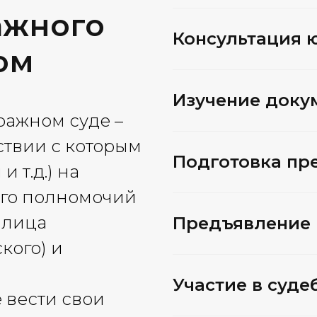
ажного
Консультация 
ом
Изучение доку
ражном суде –
ствии с которым
Подготовка пр
и т.д.) на
его полномочий
 лица
Предъявление 
кого) и
Участие в суде
 вести свои