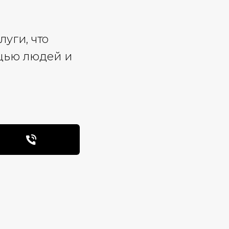
уги, что
щью людей и