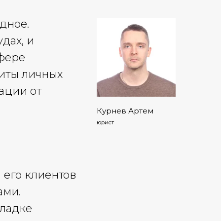
дное.
дах, и
фере
щиты личных
ации от
Курнев Артем
юрист
 его клиентов
ами.
кладке