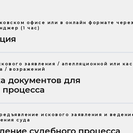
ковском офисе или в онлайн формате чере
нджер (1 час)
ация
скового заявления / апелляционной или ка
а / возражений
а документов для
 процесса
предъявление искового заявления и ведени
ения суда
дение судебного процесса