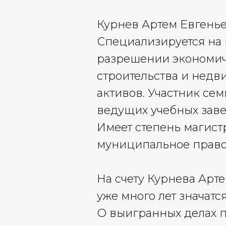
Курнев Артем Евгенье
Специализируется на 
разрешении экономиче
строительства и недв
активов. Участник се
ведущих учебных зав
Имеет степень магист
муниципальное право
На счету Курнева Арт
уже много лет значат
О выигранных делах п