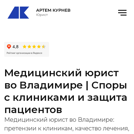
Медицинский юрист
во Владимире | Споры
с клиниками и защита
пациентов
Медицинский юрист во Владимире:
претензии к клиникам, качество лечения,
вред здоровью, документы, экспертизы,
Росздравнадзор и суд.
Офис
: Владимир, ул. Столетовых, 9, оф. 12
email
: kurnevartem@ya.ru
Получить консультацию