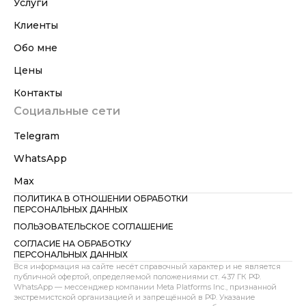
Услуги
Клиенты
Обо мне
Цены
Контакты
Социальные сети
Telegram
WhatsApp
Max
ПОЛИТИКА В ОТНОШЕНИИ ОБРАБОТКИ
ПЕРСОНАЛЬНЫХ ДАННЫХ
ПОЛЬЗОВАТЕЛЬСКОЕ СОГЛАШЕНИЕ
СОГЛАСИЕ НА ОБРАБОТКУ
ПЕРСОНАЛЬНЫХ ДАННЫХ
Вся информация на сайте несёт справочный характер и не является
публичной офертой, определяемой положениями ст. 437 ГК РФ.
WhatsApp — мессенджер компании Meta Platforms Inc., признанной
экстремистской организацией и запрещённой в РФ. Указание