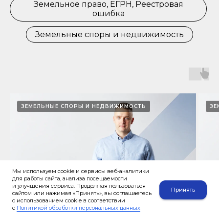
Земельное право, ЕГРН, Реестровая
ошибка
Земельные споры и недвижимость
ЗЕМЕЛЬНЫЕ СПОРЫ И НЕДВИЖИМОСТЬ
ЗЕ
Мы используем cookie и сервисы веб-аналитики
для работы сайта, анализа посещаемости
и улучшения сервиса. Продолжая пользоваться
Принять
сайтом или нажимая «Принять», вы соглашаетесь
с использованием cookie в соответствии
с
Политикой обработки персональных данных