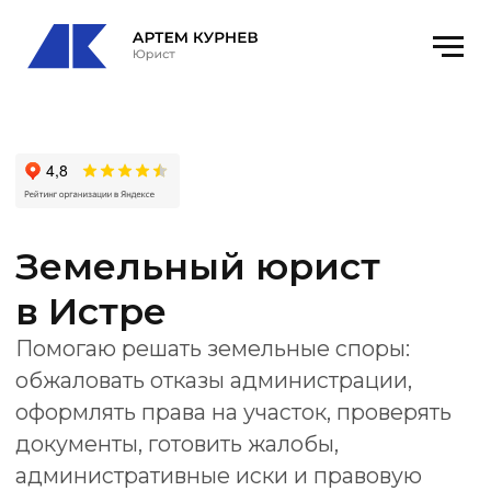
Земельный юрист
в Истре
Помогаю решать земельные споры:
обжаловать отказы администрации,
оформлять права на участок, проверять
документы, готовить жалобы,
административные иски и правовую
позицию для суда или государственного
органа.
Офис
: г.Истра, ул. Главного Конструктора
В.И. Адасько, 9, оф 3
email
: kurnevartem@ya.ru