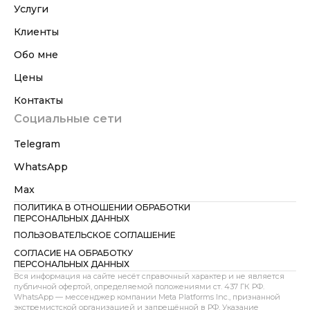
Услуги
Клиенты
Обо мне
Цены
Контакты
Социальные сети
Telegram
WhatsApp
Max
ПОЛИТИКА В ОТНОШЕНИИ ОБРАБОТКИ
ПЕРСОНАЛЬНЫХ ДАННЫХ
ПОЛЬЗОВАТЕЛЬСКОЕ СОГЛАШЕНИЕ
СОГЛАСИЕ НА ОБРАБОТКУ
ПЕРСОНАЛЬНЫХ ДАННЫХ
Вся информация на сайте несёт справочный характер и не является
публичной офертой, определяемой положениями ст. 437 ГК РФ.
WhatsApp — мессенджер компании Meta Platforms Inc., признанной
экстремистской организацией и запрещённой в РФ. Указание