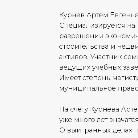
Курнев Артем Евгенье
Специализируется на 
разрешении экономиче
строительства и недв
активов. Участник се
ведущих учебных зав
Имеет степень магист
муниципальное право
На счету Курнева Арт
уже много лет значат
О выигранных делах п