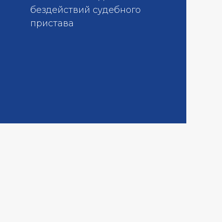
бездействий судебного
пристава