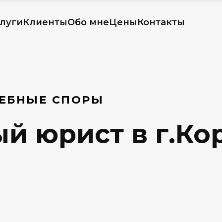
луги
Клиенты
Обо мне
Цены
Контакты
ДЕБНЫЕ СПОРЫ
й юрист в г.Ко
.