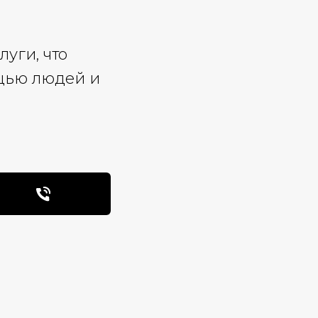
уги, что
щью людей и