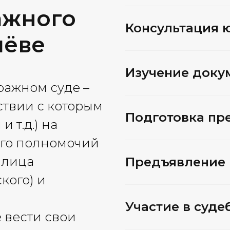
ажного
Консультация 
лёве
Изучение доку
ражном суде –
ствии с которым
Подготовка пр
и т.д.) на
его полномочий
 лица
Предъявление 
кого) и
Участие в суде
 вести свои