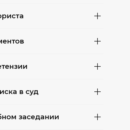
юриста
ментов
етензии
иска в суд
бном заседании