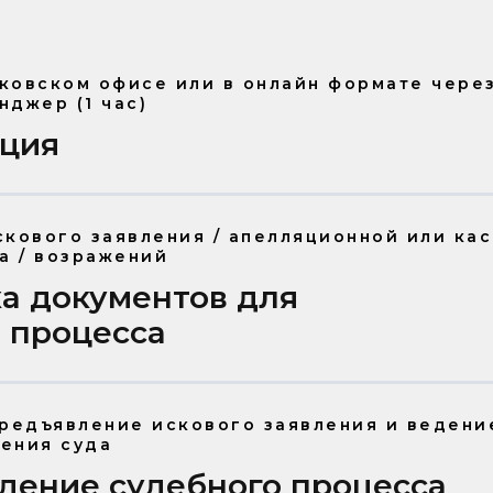
ковском офисе или в онлайн формате чере
нджер (1 час)
ация
скового заявления / апелляционной или ка
а / возражений
а документов для
 процесса
предъявление искового заявления и ведени
ения суда
дение судебного процесса