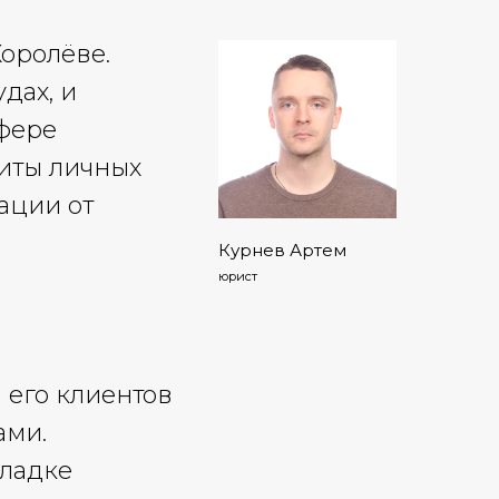
оролёве.
дах, и
фере
щиты личных
ации от
Курнев Артем
юрист
 его клиентов
ами.
кладке