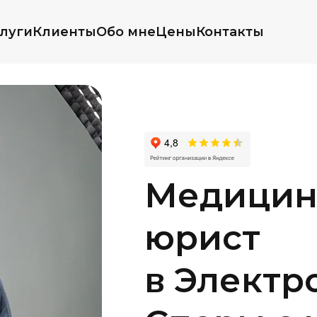
луги
Клиенты
Обо мне
Цены
Контакты
Медицин
юрист
в Электр