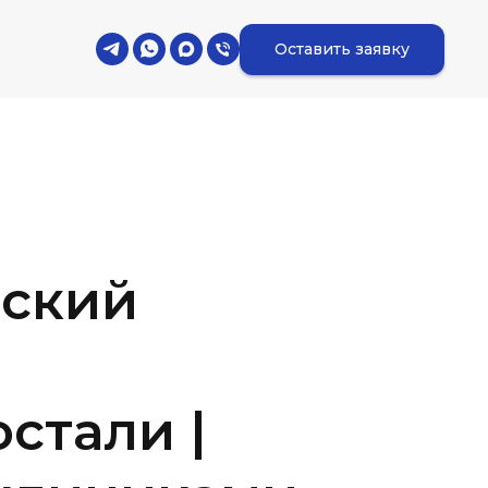
Оставить заявку
ский
остали |