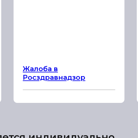
Жалоба в
Росздравнадзор
яется индивидуально