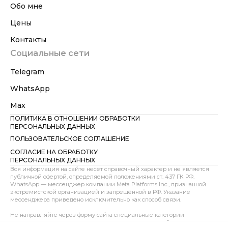
Обо мне
Цены
Контакты
Социальные сети
Telegram
WhatsApp
Max
ПОЛИТИКА В ОТНОШЕНИИ ОБРАБОТКИ
ПЕРСОНАЛЬНЫХ ДАННЫХ
ПОЛЬЗОВАТЕЛЬСКОЕ СОГЛАШЕНИЕ
СОГЛАСИЕ НА ОБРАБОТКУ
ПЕРСОНАЛЬНЫХ ДАННЫХ
Вся информация на сайте несёт справочный характер и не является
публичной офертой, определяемой положениями ст. 437 ГК РФ.
WhatsApp — мессенджер компании Meta Platforms Inc., признанной
экстремистской организацией и запрещённой в РФ. Указание
мессенджера приведено исключительно как способ связи.
Не направляйте через форму сайта специальные категории
персональных данных, сведения о здоровье, интимной жизни,