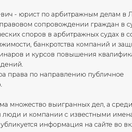
вич - юрист по арбитражным делам в 
правовом сопровождении граждан в су
ских споров в арбитражных судах в с
ижимости, банкротства компаний и за
минаров и курсов повышения квалифик
едений.
ра права по направлению публичное
.
ема множество выигранных дел, а среди
ся люди и компании с известными имен
убликуется информация на сайте во в