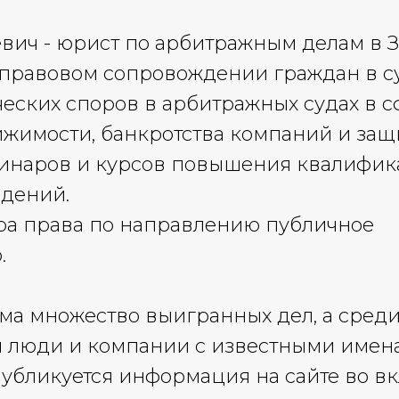
вич - юрист по арбитражным делам в З
правовом сопровождении граждан в су
ских споров в арбитражных судах в с
ижимости, банкротства компаний и за
минаров и курсов повышения квалифик
едений.
ра права по направлению публичное
.
ема множество выигранных дел, а среди
ся люди и компании с известными имен
убликуется информация на сайте во в