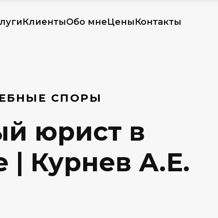
луги
Клиенты
Обо мне
Цены
Контакты
ДЕБНЫЕ СПОРЫ
й юрист в
 | Курнев А.Е.