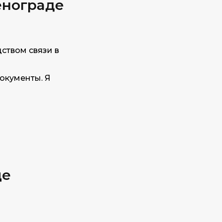
енограде
ством связи в
окументы. Я
де