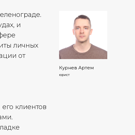
еленограде.
дах, и
фере
щиты личных
ации от
Курнев Артем
юрист
 его клиентов
ами.
кладке