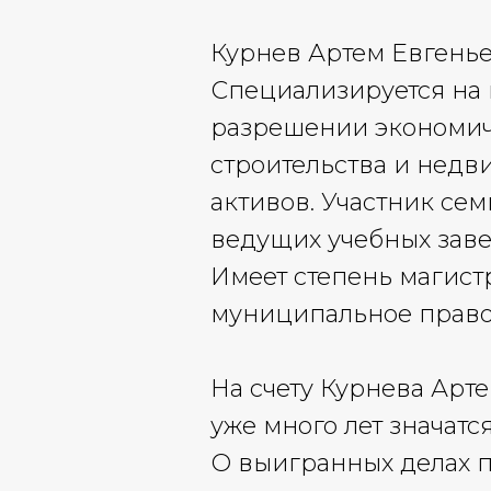
Курнев Артем Евгенье
Специализируется на 
разрешении экономиче
строительства и недв
активов. Участник се
ведущих учебных зав
Имеет степень магист
муниципальное право
На счету Курнева Арт
уже много лет значат
О выигранных делах п