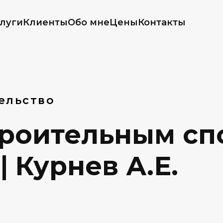
луги
Клиенты
Обо мне
Цены
Контакты
ельство
троительным сп
| Курнев А.Е.