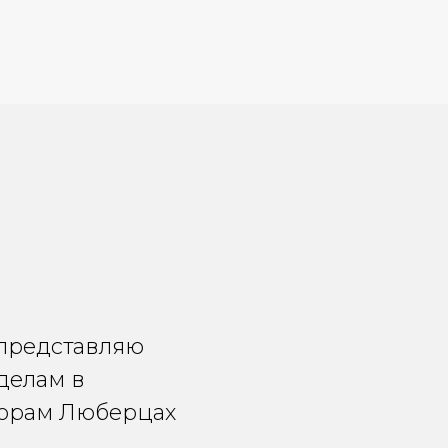
представляю
делам в
порам Люберцах