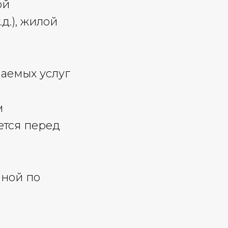
ой
д.), жилой
ваемых услуг
м
ется перед
мной по