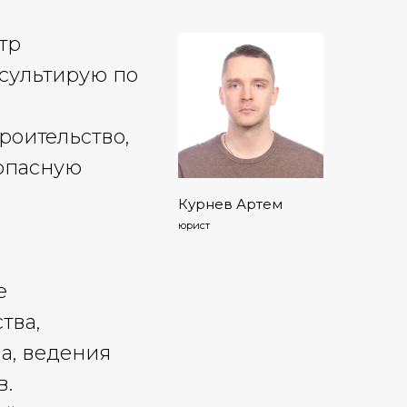
тр
сультирую по
роительство,
опасную
Курнев Артем
юрист
е
тва,
а, ведения
в.