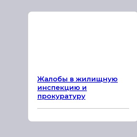
Жалобы в жилищную
инспекцию и
прокуратуру