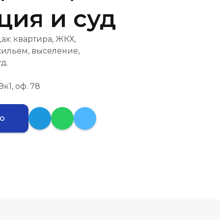
ция и суд
: квартира, ЖКХ,
жильем, выселение,
д.
9к1, оф. 78
ию