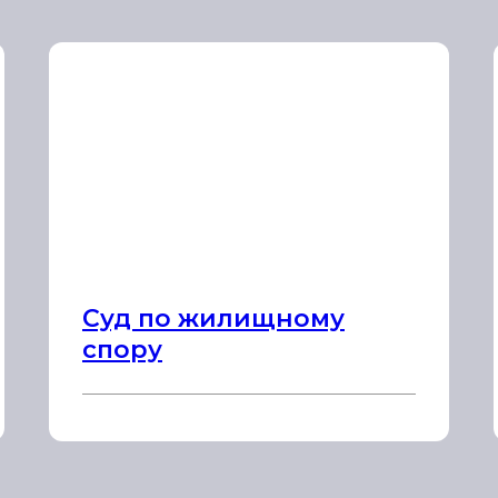
Суд по жилищному
спору