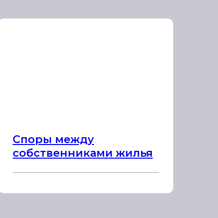
Споры между
собственниками жилья