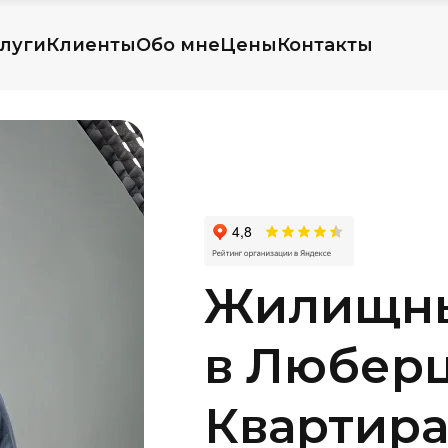
луги
Клиенты
Обо мне
Цены
Контакты
Жилищны
в Люберц
Квартира