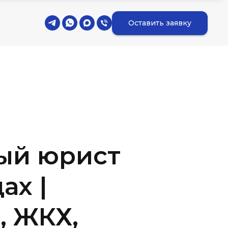
Оставить заявку
й юрист
ах |
, ЖКХ,