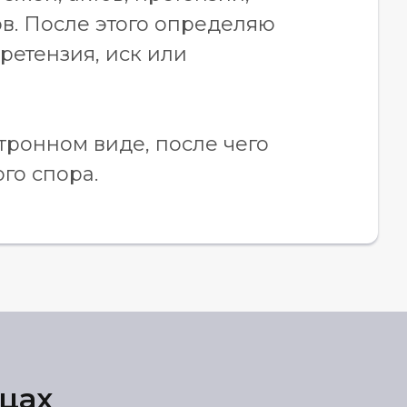
ов. После этого определяю
ретензия, иск или
тронном виде, после чего
го спора.
цах