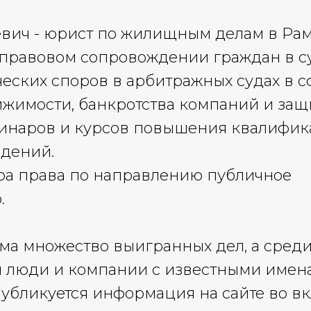
евич - юрист по жилищным делам в Ра
правовом сопровождении граждан в су
ских споров в арбитражных судах в с
ижимости, банкротства компаний и за
минаров и курсов повышения квалифик
едений.
ра права по направлению публичное
.
ема множество выигранных дел, а среди
ся люди и компании с известными имен
убликуется информация на сайте во в