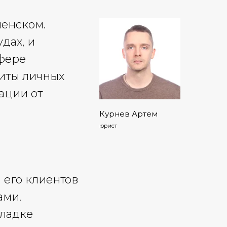
менском.
дах, и
фере
щиты личных
ации от
Курнев Артем
юрист
 его клиентов
ами.
кладке