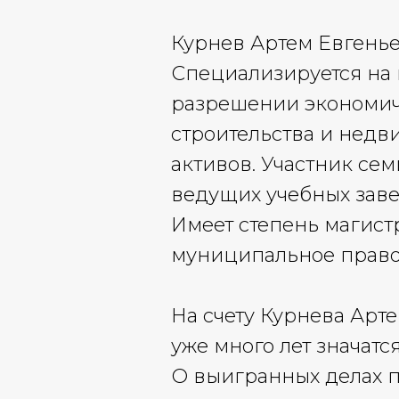
Курнев Артем Евгень
Специализируется на 
разрешении экономиче
строительства и недв
активов. Участник се
ведущих учебных зав
Имеет степень магист
муниципальное право
На счету Курнева Арт
уже много лет значат
О выигранных делах п