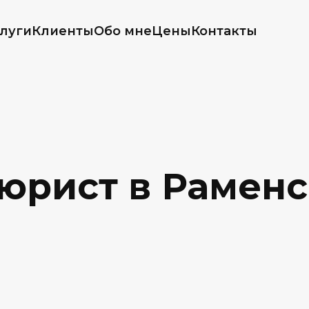
луги
Клиенты
Обо мне
Цены
Контакты
рист в Раменс