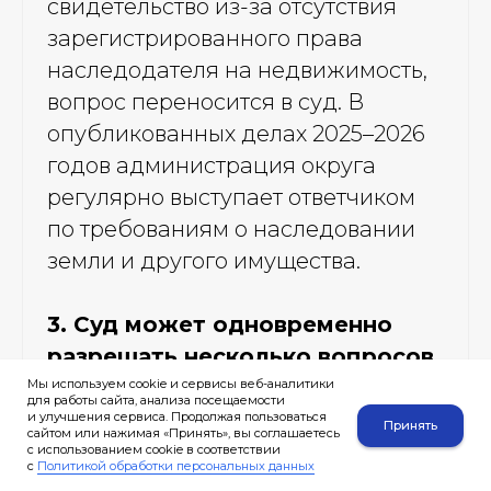
свидетельство из-за отсутствия
зарегистрированного права
наследодателя на недвижимость,
вопрос переносится в суд. В
опубликованных делах 2025–2026
годов администрация округа
регулярно выступает ответчиком
по требованиям о наследовании
земли и другого имущества.
3. Суд может одновременно
разрешать несколько вопросов
по наследственной массе
Мы используем cookie и сервисы веб-аналитики
для работы сайта, анализа посещаемости
Наследственный спор может
и улучшения сервиса. Продолжая пользоваться
Принять
сайтом или нажимая «Принять», вы соглашаетесь
касаться сразу дома, земли,
с использованием cookie в соответствии
с
Политикой обработки персональных данных
автомобиля, банковских счетов и