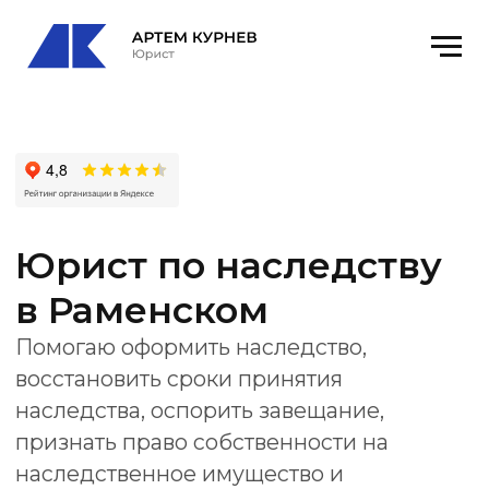
Юрист по наследству
в Раменском
Помогаю оформить наследство,
восстановить сроки принятия
наследства, оспорить завещание,
признать право собственности на
наследственное имущество и
подготовить документы для нотариуса
или суда.
Офис
: Раменское, Северное ш., 16Б, офис
2
email
: kurnevartem@ya.ru