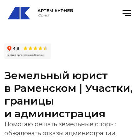
Земельный юрист
в Раменском | Участки,
границы
и администрация
Помогаю решать земельные споры:
обжаловать отказы администрации,
оформлять права на участок, проверять
документы, готовить жалобы,
административные иски и правовую
позицию для суда или государственного
органа.