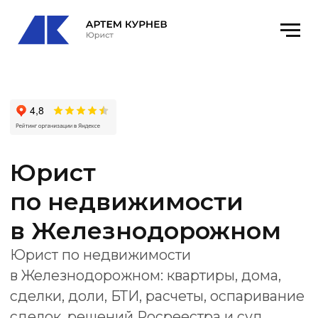
Юрист
по недвижимости
в Железнодорожном
Юрист по недвижимости
в Железнодорожном: квартиры, дома,
сделки, доли, БТИ, расчеты, оспаривание
сделок, решений Росреестра и суд.
Офис
: Железнодорожный, микрорайон
Саввино, улица Ленина, 6, оф. 513
email
: kurnevartem@ya.ru
Получить консультацию