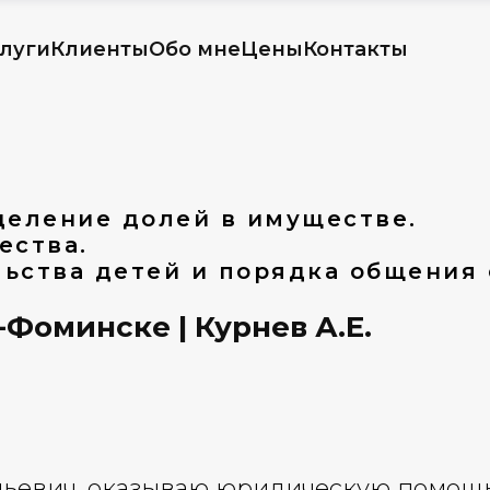
луги
Клиенты
Обо мне
Цены
Контакты
деление долей в имуществе.
ества.
ьства детей и порядка общения 
Фоминске | Курнев А.Е.
еньевич, оказываю юридическую помощ