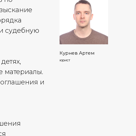
взыскание
орядка
 и судебную
Курнев Артем
детях,
юрист
е материалы.
соглашения и
ышения
ся