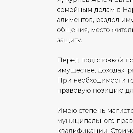
семейным делам в На
алиментов, раздел им
общения, место жител
защиту.
Перед подготовкой по
имуществе, доходах, р
При необходимости го
правовую позицию для
Имею степень магистр
муниципального права
квалификации. Стоим