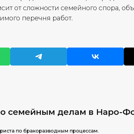
сит от сложности семейного спора, об
имого перечня работ.
по сем
ейным делам в Наро-Ф
риста по бракоразводным процессам.