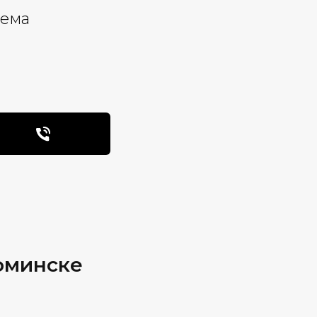
ъема
оминске