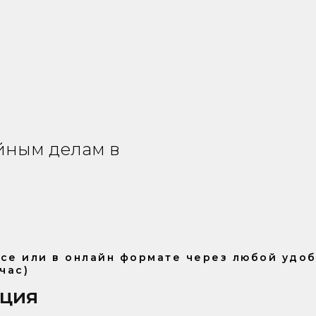
ейным делам в
се или в онлайн формате через любой удо
час)
ация