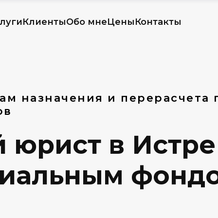
луги
Клиенты
Обо мне
Цены
Контакты
ам назначения и перерасчета 
ов
юрист в Истре 
циальным фонд