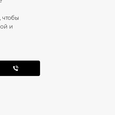
е
 чтобы
ой и