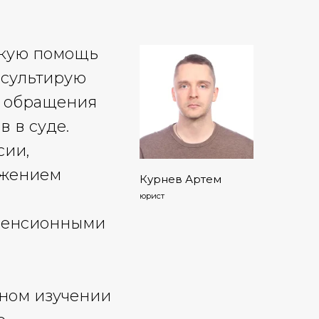
скую помощь
нсультирую
, обращения
 в суде.
сии,
ижением
Курнев Артем
юрист
 пенсионными
ьном изучении