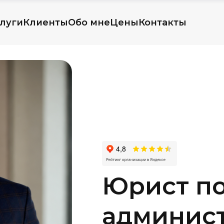
луги
Клиенты
Обо мне
Цены
Контакты
Юрист п
админис