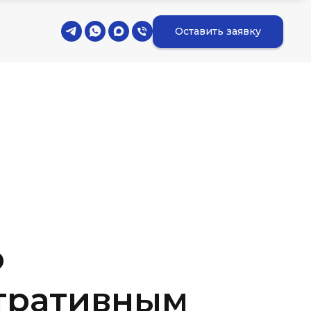
Оставить заявку
о
тративным