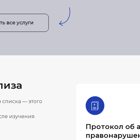
ь все услуги
лиза
 списка — этого
осле изучения
Протокол об 
правонаруше