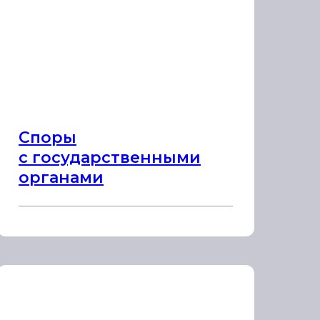
Споры
с государственными
органами