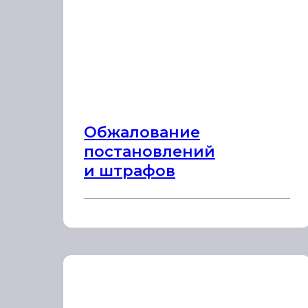
Обжалование
постановлений
и штрафов