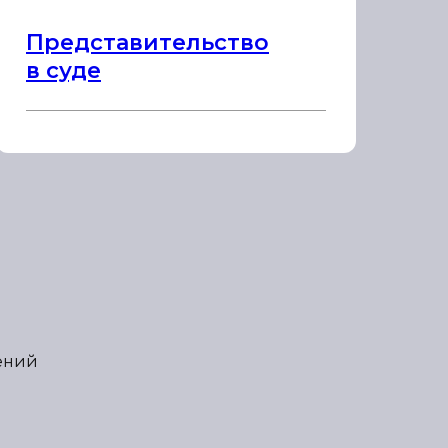
Представительство
в суде
щений