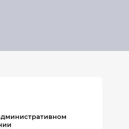
административном
нии