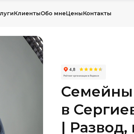
луги
Клиенты
Обо мне
Цены
Контакты
Семейны
в Сергие
| Развод,