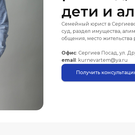
дети и а
Семейный юрист в Сергиево
суд, раздел имущества, али
общения, место жительства 
Офис
: Сергиев Посад, ул. Др
email
: kurnevartem@ya.ru
Получить консультац