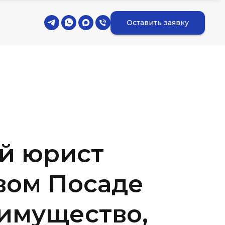
Оставить заявку
й юрист
вом Посаде
 имущество,