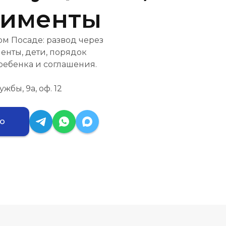
лименты
м Посаде: развод через
менты, дети, порядок
ребенка и соглашения.
ужбы, 9а, оф. 12
ию