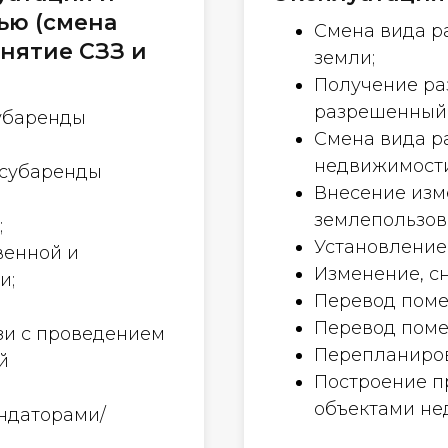
ью (смена
Смена вида р
снятие СЗЗ и
земли;
Получение ра
разрешенный 
убаренды
Смена вида р
недвижимости
/субаренды
Внесение изм
землепользова
;
Установление 
венной и
Изменение, с
и;
Перевод поме
Перевод поме
зи с проведением
Перепланиро
й
Построение п
объектами не
ендаторами/