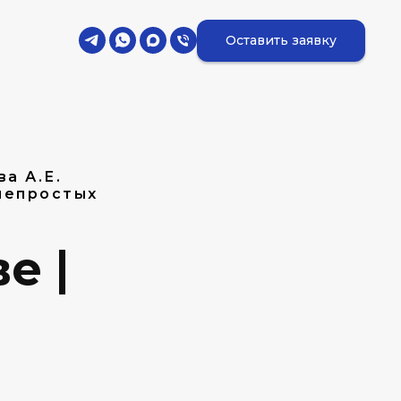
Оставить заявку
а А.Е.
непростых
е |