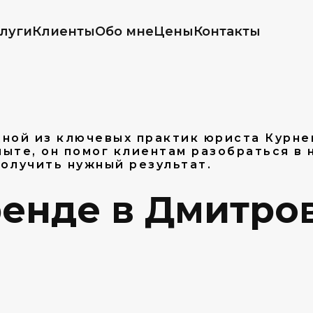
луги
Клиенты
Обо мне
Цены
Контакты
ной из ключевых практик юриста Курнев
ыте, он помог клиентам разобраться в 
олучить нужный результат.
енде в Дмитров