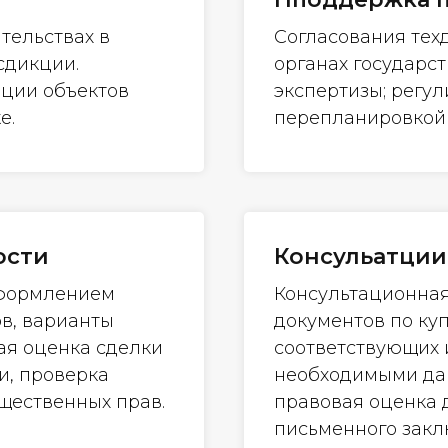
тельствах в
Согласования тех
сдикции.
органах государс
ации объектов
экспертизы; регул
е.
перепланировкой
ости
Консульатции
оформлением
Консультационна
ов, варианты
документов по ку
ая оценка сделки
соответствующих 
и, проверка
необходимыми дан
щественных прав.
правовая оценка
письменного закл