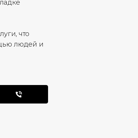
кладке
уги, что
щью людей и