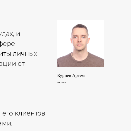
дах, и
фере
щиты личных
ации от
Курнев Артем
юрист
 его клиентов
ами.