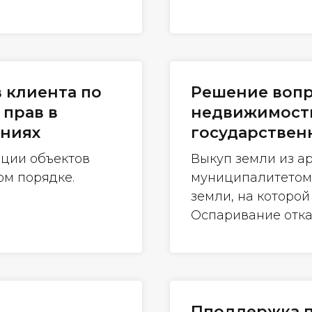
 клиента по
Решение вопр
прав в
недвижимости
ениях
государствен
ации объектов
Выкуп земли из а
м порядке.
муниципалитетом
земли, на которо
Оспаривание отка
Пподдержка 