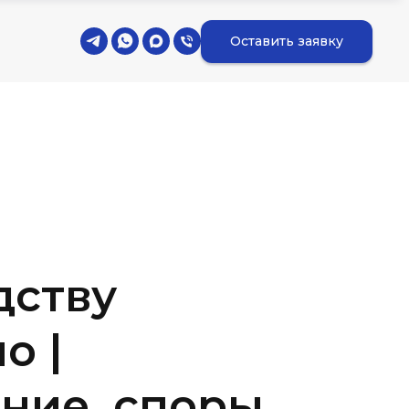
Оставить заявку
дству
о |
ние, споры