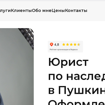
луги
Клиенты
Обо мне
Цены
Контакты
Юрист
по насле
в Пушкин
Оформле