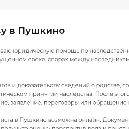
ву в Пушкино
зываю юридическую помощь по наследствен
ущенном сроке, спорах между наследникам
тов и доказательств: сведений о родстве, с
фактическом принятии наследства. После эт
е, заявление, переговоры или обращение в
риста в Пушкино возможна онлайн. Докуме
ы получите оценку перспектив дела и поня