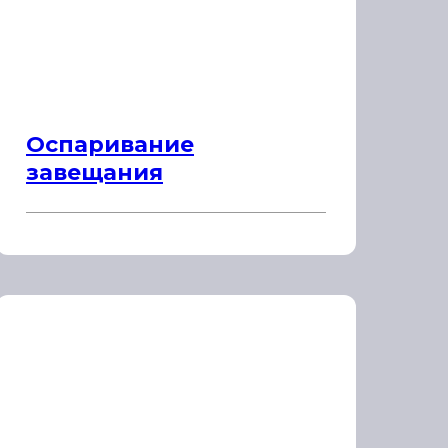
Оспаривание
завещания