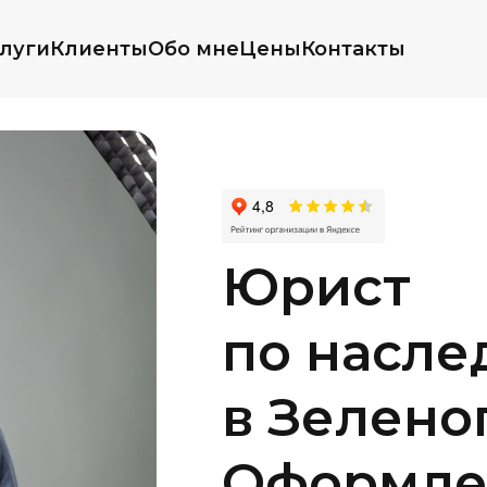
луги
Клиенты
Обо мне
Цены
Контакты
Юрист
по насле
в Зелено
Оформле