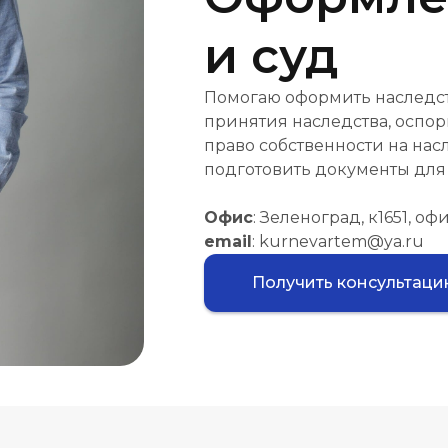
и суд
Помогаю оформить наследст
принятия наследства, оспор
право собственности на на
подготовить документы для 
Офис
: Зеленоград, к1651, оф
email
: kurnevartem@ya.ru
Получить консультац