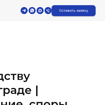
Оставить заявку
дству
граде |
ние, споры