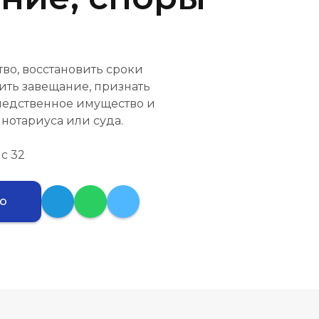
во, восстановить сроки
ить завещание, признать
следственное имущество и
нотариуса или суда.
ис 32
ию