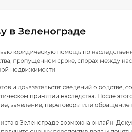
у в Зеленограде
зываю юридическую помощь по наследствен
ва, пропущенном сроке, спорах между нас
ной недвижимости.
тов и доказательств: сведений о родстве, с
фактическом принятии наследства. После эт
е, заявление, переговоры или обращение в
иста в Зеленограде возможна онлайн. Док
ы получите оценку перспектив дела и поня