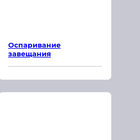
Оспаривание
завещания