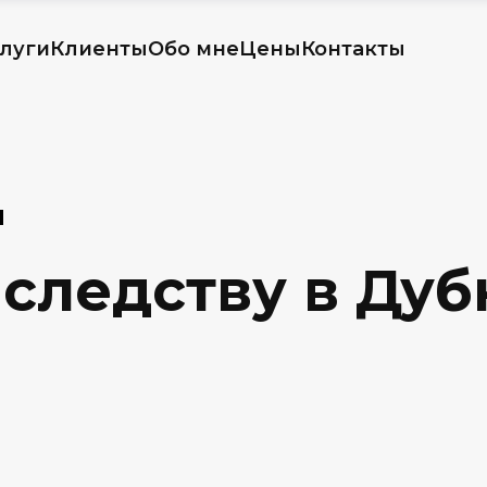
луги
Клиенты
Обо мне
Цены
Контакты
Ы
следству в Дубн