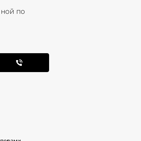
мной по
спорами.