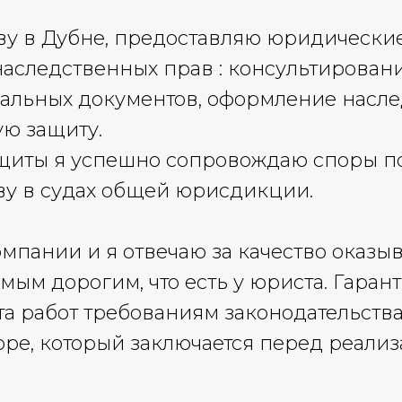
тву в Дубне, предоставляю юридические
аследственных прав : консультировани
альных документов, оформление насле
ю защиту.
ащиты я успешно сопровождаю споры п
ву в судах общей юрисдикции.
омпании и я отвечаю за качество оказы
мым дорогим, что есть у юриста. Гаран
та работ требованиям законодательств
оре, который заключается перед реали